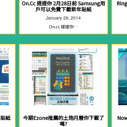
Ri
On.Cc 提提你 2月28日前 Samsung用
戶可以免費下載新年貼紙
January 29, 2014
On.cc 提提你…
年貼紙
今期Ezone推薦的土炮月曆你下載了
No
嗎?