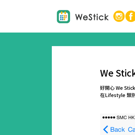
We Sti
好開心 We Stic
在Lifestyle