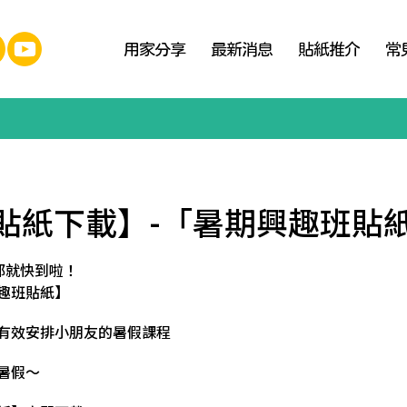
用家分享
最新消息
貼紙推介
常
貼紙下載】-「暑期興趣班貼
都就快到啦！
趣班貼紙】
有效安排小朋友的暑假課程
暑假～