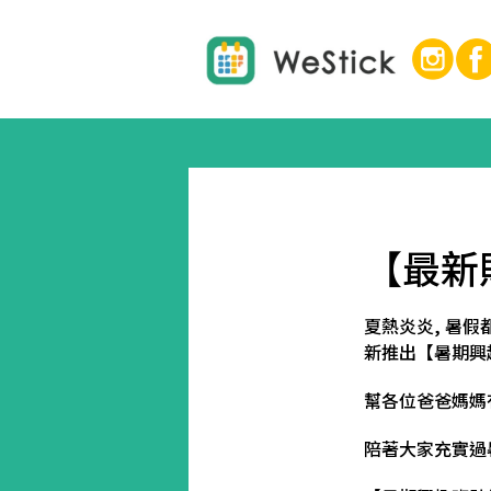
【最新
夏熱炎炎, 暑假
新推出【暑期興
幫各位爸爸媽媽
陪著大家充實過