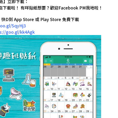
紙】立即下載：
店下載啦！ 有咩貼紙想要？歡迎Facebook PM我地啦！
 快D到 App Store 或 Play Store 免費下載
goo.gl/SqyHj3
s://goo.gl/kk4Agk