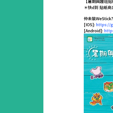
【暑期興趣班貼
＊快d到 貼紙商
仲未裝WeStick?
[IOS]:
https://
[Android]:
http